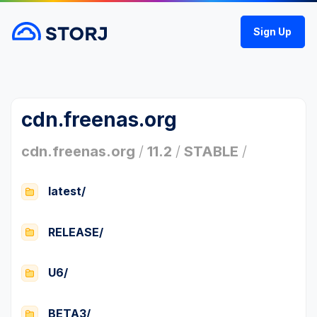
Sign Up
cdn.freenas.org
cdn.freenas.org
/
11.2
/
STABLE
/
latest/
RELEASE/
U6/
BETA3/