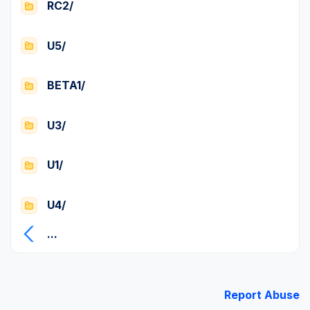
RC2/
U5/
BETA1/
U3/
U1/
U4/
...
Report Abuse